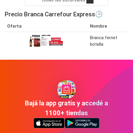
Todas las sucursales
Precio Branca Carrefour Express🕒
Oferta
Nombre
Branca fernet
botella
Bajá la app gratis y accedé a
1100+ tiendas