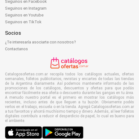
Seguinos en Facebook
Seguinos en Instagram
Seguinos en Youtube
Seguinos en TikTok
Socios
¿Te interesaría asociarte con nosotros?
Contactanos
Catalogosofertas.com.ar recopila todos los catálogos actuales, ofertas
semanales, folletos publicitarios, revistas y encartes de todas las tiendas
de la Argentina diariamente. Así podemos mantenerte informado de las
promociones de los catálogos, descuentos y ofertas para que podás
encontrar fácilmente esa oferta o descuento durante las gangas en tu área.
A menudo nuestro portal es el primero en mostrar los catálogos más
recientes, incluso antes de que lleguen a tu buzón. Obviamente podés
verlos en el trabajo, escuela o en la tienda. Agregá Catalogosofertas.com.ar
a tus favoritos y ahorrá muchísimo tiempo y dinero. Además, al leer folletos
digitales contribuís a reducir el desperdicio de papel, lo cual es bueno para
el ambiente.