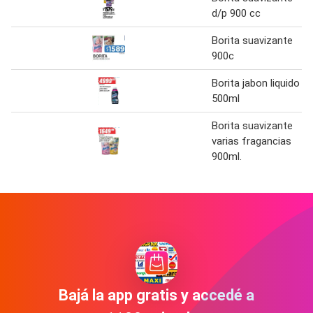
d/p 900 cc
Borita suavizante
900c
Borita jabon liquido
500ml
Borita suavizante
varias fragancias
900ml.
Bajá la app gratis y accedé a