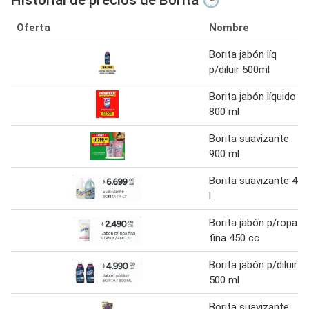
Historial de precios de Borita 🕒
Oferta
Nombre
Borita jabón líq
p/diluir 500ml
Borita jabón líquido
800 ml
Borita suavizante
900 ml
Borita suavizante 4
l
Borita jabón p/ropa
fina 450 cc
Borita jabón p/diluir
500 ml
Borita suavizante