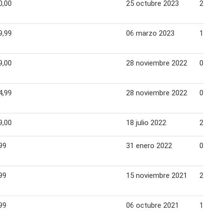
0,00
25 octubre 2023
29 oc
9,99
06 marzo 2023
12 ma
9,00
28 noviembre 2022
04 di
4,99
28 noviembre 2022
04 di
9,00
18 julio 2022
24 jul
99
31 enero 2022
06 fe
99
15 noviembre 2021
21 no
99
06 octubre 2021
17 oc