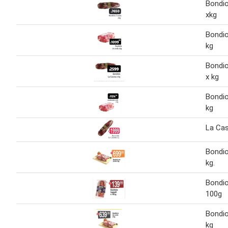
Bondi
xkg
Bondio
kg
Bondio
x kg
Bondio
kg
La Cas
Bondio
kg.
Bondio
100g
Bondio
kg