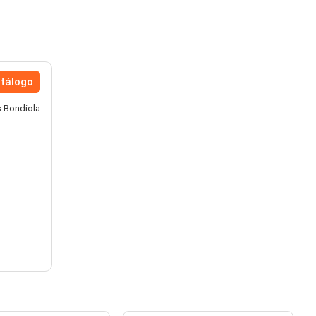
atálogo
s Bondiola