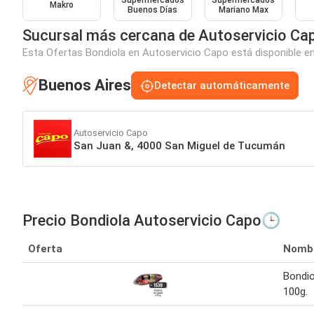
Supermercados
Supermercados
Makro
Buenos Días
Mariano Max
Sucursal más cercana de Autoservicio Ca
Esta Ofertas Bondiola en Autoservicio Capo está disponible en
Buenos Aires
Detectar automáticamente
Autoservicio Capo
San Juan &, 4000 San Miguel de Tucumán
Precio Bondiola Autoservicio Capo🕒
Oferta
Nomb
Bondio
100g.