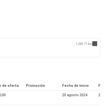
1,085.71 km
o de oferta
Promoción
Fecha de inicio
Fecha
0,00
20 agosto 2024
25 ag