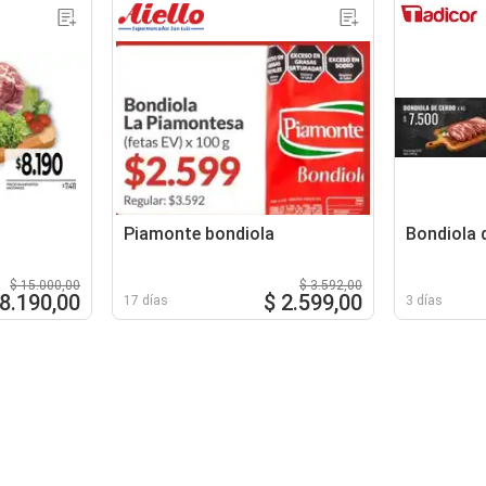
Piamonte bondiola
Bondiola 
$ 15.000,00
$ 3.592,00
 8.190,00
$ 2.599,00
17 días
3 días