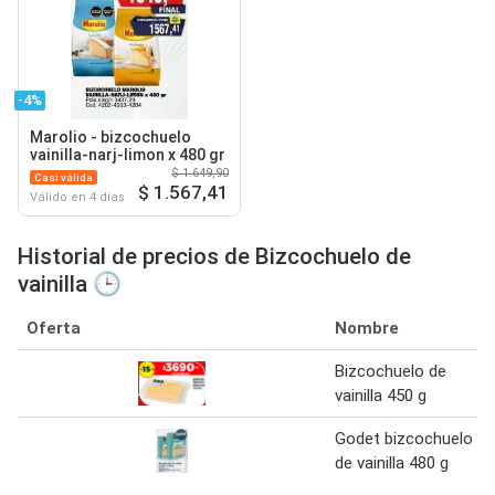
-4%
Marolio - bizcochuelo
vainilla-narj-limon x 480 gr
$ 1.649,90
Casi válida
$ 1.567,41
Válido en 4 días
Historial de precios de Bizcochuelo de
vainilla 🕒
Oferta
Nombre
Bizcochuelo de
vainilla 450 g
Godet bizcochuelo
de vainilla 480 g