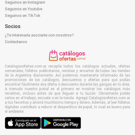
Seguinos en Instagram
Seguinos en Youtube
Seguinos en TikTok
Socios
¿Te interesaría asociarte con nosotros?
Contactanos
Catalogosofertas.com.ar recopila todos los catálogos actuales, ofertas
semanales, folletos publicitarios, revistas y encartes de todas las tiendas
de la Argentina diariamente. Así podemos mantenerte informado de las
promociones de los catálogos, descuentos y ofertas para que podás
encontrar fácilmente esa oferta o descuento durante las gangas en tu área.
A menudo nuestro portal es el primero en mostrar los catálogos más
recientes, incluso antes de que lleguen a tu buzón. Obviamente podés
verlos en el trabajo, escuela o en la tienda. Agregá Catalogosofertas.com.ar
a tus favoritos y ahorrá muchísimo tiempo y dinero. Además, al leer folletos
digitales contribuís a reducir el desperdicio de papel, lo cual es bueno para
el ambiente.