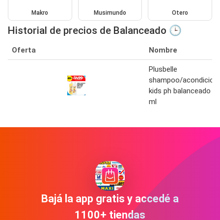
Makro
Musimundo
Otero
Historial de precios de Balanceado 🕒
Oferta
Nombre
Plusbelle
shampoo/acondicion
kids ph balanceado 3
ml
Bajá la app gratis y accedé a
1100+ tiendas