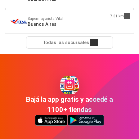
7.31 km
Supermayorista Vital
Buenos Aires
Todas las sucursales
Bajá la app gratis y accedé a
1100+ tiendas