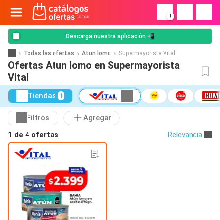
!
Descarga nuestra aplicación 📲
Todas las ofertas
Atun lomo
Supermayorista Vital
Ofertas Atun lomo en Supermayorista
Vital
Tiendas
1
Filtros
Agregar
1 de
4 ofertas
Relevancia