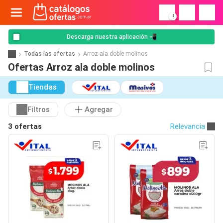
!
Descarga nuestra aplicación 📲
Todas las ofertas
Arroz ala doble molinos
Ofertas Arroz ala doble molinos
Tiendas
Filtros
Agregar
3 ofertas
Relevancia