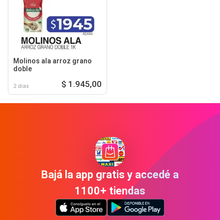
Molinos ala arroz grano
doble
$ 1.945,00
2 días
Bajá la app gratis y accedé a
1100+ tiendas