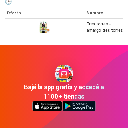
🕒
Oferta
Nombre
Tres torres -
amargo tres torres
Bajá la app gratis y accedé a
1100+ tiendas