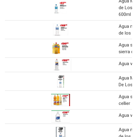
Agua Min
de Los P
600ml
Agua min
de los p
Agua sab
sierra de
Agua vill
Agua Min
De Los P
Agua sab
cellier
Agua vill
Agua min
de los p