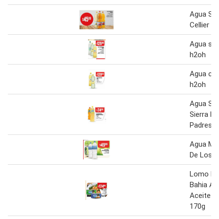
Agua Sab
Cellier
Agua sab
h2oh
Agua con
h2oh
Agua Sab
Sierra D
Padres
Agua Min
De Los P
Lomo De
Bahia Al 
Aceite Y
170g