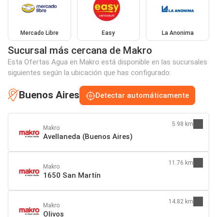
Mercado Libre
Easy
La Anonima
Sucursal más cercana de Makro
Esta Ofertas Agua en Makro está disponible en las sucursales
siguientes según la ubicación que has configurado:
Buenos Aires
Detectar automáticamente
5.98 km
Makro
Avellaneda (Buenos Aires)
11.76 km
Makro
1650 San Martín
14.82 km
Makro
Olivos