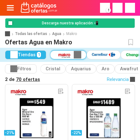
!
Descarga nuestra aplicación 📲
Todas las ofertas
Agua
Makro
Ofertas Agua en Makro
Tiendas
1
Filtros
Cristal
Aquarius
Aro
Awafrut
2 de
70 ofertas
Relevancia
-21%
-22%