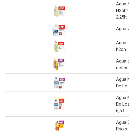
Agua Sab
H2oh! Co
2,25lt
Agua vill
Agua con
h2oh
Agua con
cellier
Agua Min
De Los P
Agua Min
De Los P
6,5lt
Agua Sab
Brio x 1.5