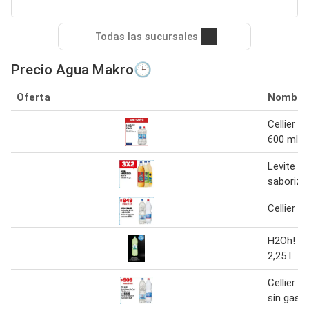
Todas las sucursales
Precio Agua Makro🕒
Oferta
Nombre
Cellier a
600 ml
Levite a
saboriza
Cellier a
H2Oh! ag
2,25 l
Cellier a
sin gas/