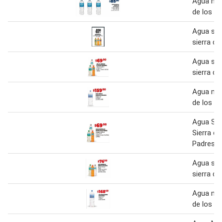
Agua min
de los p
Agua sab
sierra de
Agua sab
sierra de
Agua min
de los p
Agua Sab
Sierra d
Padres 5
Agua sab
sierra de
Agua min
de los p