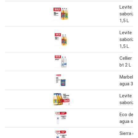
Levite a
saboriza
1,5 L
Levite a
saboriza
1,5 L
Cellier a
bt 2 L
Marbella 
agua 380
Levite a
saboriza
Eco de l
agua sin
Sierra de