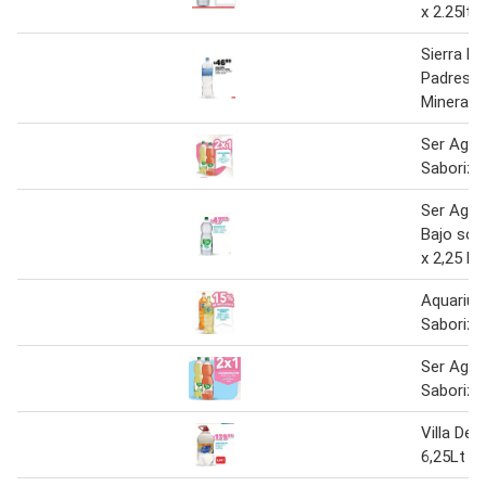
x 2.25lt
Sierra D
Padres 
Mineral S
Ser Agua
Saborizad
Ser Agua
Bajo sodi
x 2,25 lt
Aquarius
Saboriza
Ser Agua
Saboriza
Villa Del
6,25Lt