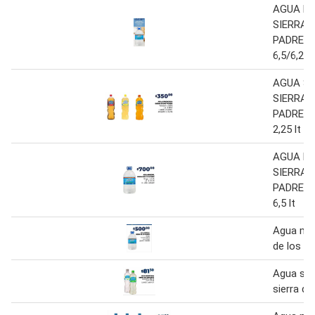
AGUA M
SIERRA 
PADRES S
6,5/6,25l
AGUA S
SIERRA 
PADRES V
2,25 lt
AGUA M
SIERRA 
PADRES S
6,5 lt
Agua min
de los p
Agua sab
sierra de