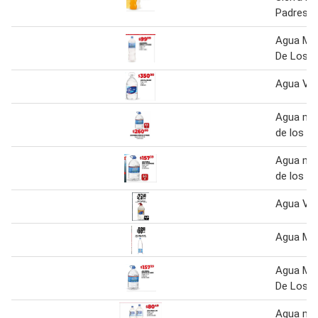
Padres
Agua Min
De Los P
Agua Vill
Agua min
de los p
Agua min
de los p
Agua Vill
Agua Mine
Agua Min
De Los P
Agua min