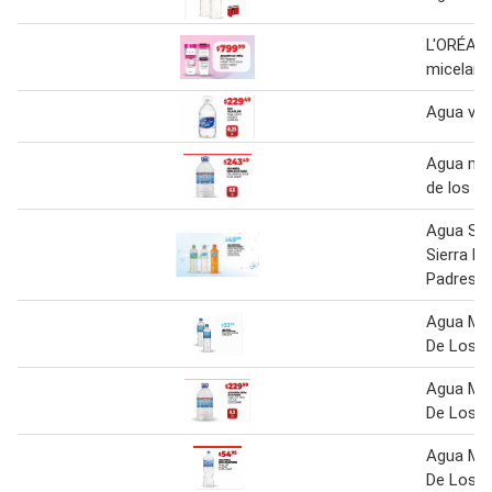
L'ORÉAL 
micelar
Agua vill
Agua min
de los p
Agua Sab
Sierra D
Padres
Agua Min
De Los P
Agua Min
De Los P
Agua Min
De Los P