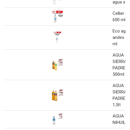
agua sin
Cellier a
600 ml
Eco agua
andes si
ml
AGUA S
SIERRA 
PADRES V
500ml
AGUA S
SIERRA 
PADRES V
1,5lt
AGUA D
NIHUIL x