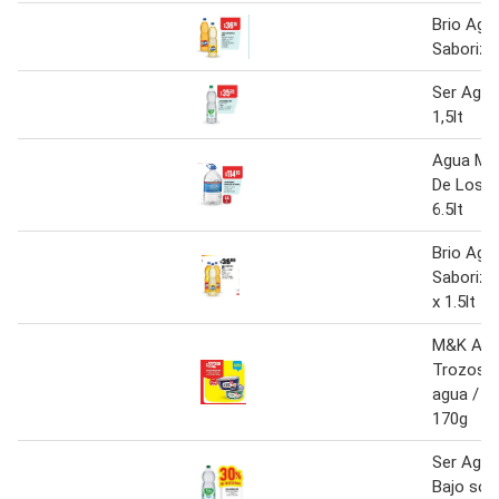
Brio Agu
Saborizad
Ser Agua
1,5lt
Agua Min
De Los P
6.5lt
Brio Agu
Saboriza
x 1.5lt
M&K Atú
Trozos E
agua / Al
170g
Ser Agua
Bajo sodi