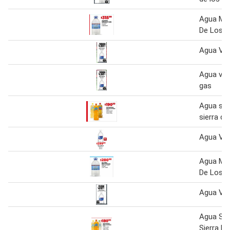
Agua Min
De Los P
Agua Vill
Agua vill
gas
Agua sab
sierra de
Agua Vill
Agua Min
De Los P
Agua Vill
Agua Sab
Sierra D