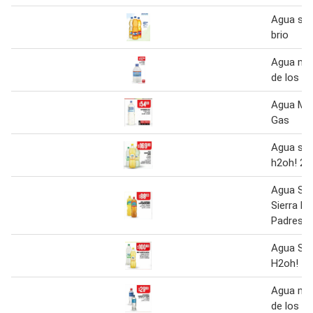
Agua sab
brio
Agua min
de los pa
Agua Min
Gas
Agua sab
h2oh! 2.2
Agua Sab
Sierra D
Padres
Agua Sab
H2oh!
Agua min
de los p